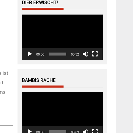
DIEB ERWISCHT!
Video-
Player
00:00
00:32
 ist
BAMBIS RACHE
nd
ems
Video-
Player
00:00
03:09