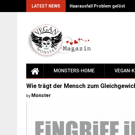
Skip
LATEST NEWS
Haarausfall Problem gelöst
to
content
MONSTERS-HOME
VEGAN-
Wie trägt der Mensch zum Gleichgewic
Monster
by