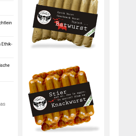
chtlein
Ethik-
ische
das