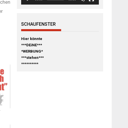
schen
er
SCHAUFENSTER
Hier könnte
***DEiNE***
*WERBUNG*
***stehen***
**********
r