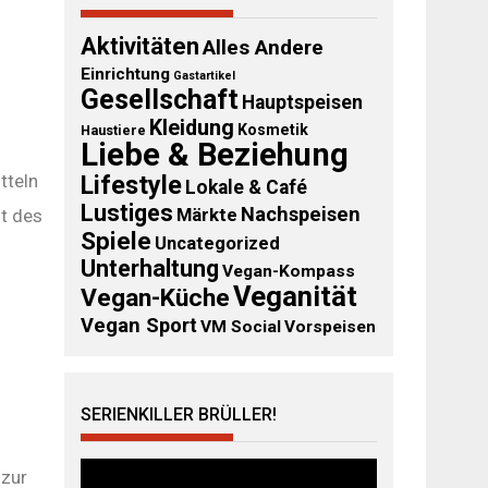
Aktivitäten
Alles Andere
Einrichtung
Gastartikel
Gesellschaft
Hauptspeisen
Kleidung
Kosmetik
Haustiere
Liebe & Beziehung
tteln
Lifestyle
Lokale & Café
Lustiges
Nachspeisen
ht des
Märkte
Spiele
Uncategorized
Unterhaltung
Vegan-Kompass
Veganität
Vegan-Küche
Vegan Sport
VM Social
Vorspeisen
SERIENKILLER BRÜLLER!
Video-
 zur