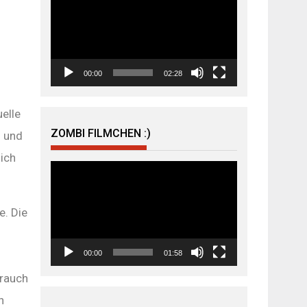
Player
00:00
02:28
elle
ZOMBI FILMCHEN :)
g und
ich
Video-
Player
e. Die
00:00
01:58
brauch
n