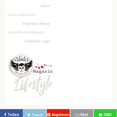
Autor
Sherry Gerenschier
Publisher Name
Vegan Monster Magazin
Publisher Logo
Teilen
Tweet
Anpinnen
Mail
SMS