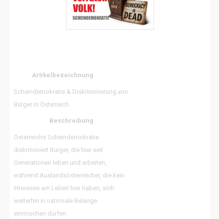
Artikelbezeichnung
Scheindemokratie & Diskriminierung von
Bürger in Österreich
Beschreibung
Österreichs Scheindemokratie
diskriminiert Bürger, die hier seit
Generationen leben und arbeiten,
während Auslandsösterreicher, die kein
Interesse am Leben hier haben, sich
weiterhin in nationale Belange
einmischen dürfen.