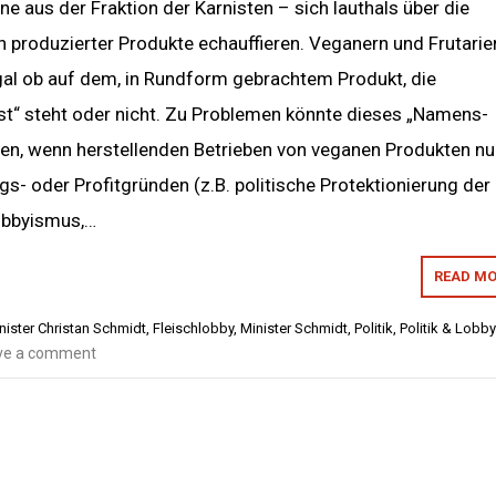
e aus der Fraktion der Karnisten – sich lauthals über die
 produzierter Produkte echauffieren. Veganern und Frutarie
egal ob auf dem, in Rundform gebrachtem Produkt, die
t“ steht oder nicht. Zu Problemen könnte dieses „Namens-
ren, wenn herstellenden Betrieben von veganen Produkten nu
gs- oder Profitgründen (z.B. politische Protektionierung der
Lobbyismus,…
READ MO
ister Christan Schmidt
,
Fleischlobby
,
Minister Schmidt
,
Politik
,
Politik & Lobb
ve a comment