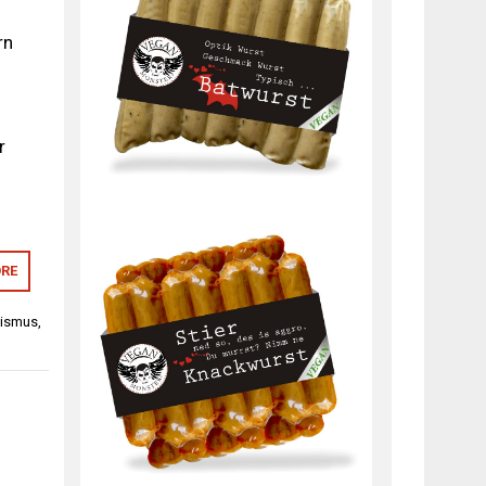
rn
r
RE
yismus
,