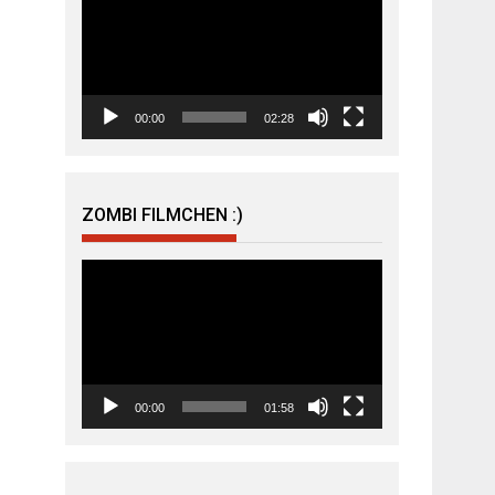
Player
00:00
02:28
ZOMBI FILMCHEN :)
Video-
Player
00:00
01:58