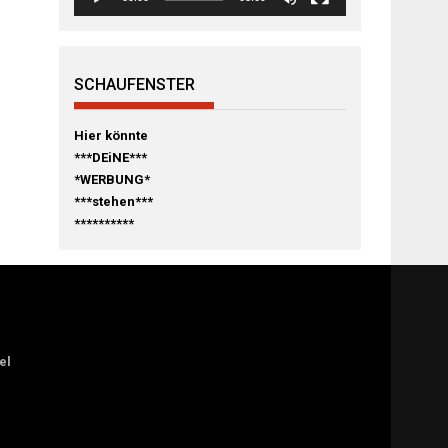
SCHAUFENSTER
Hier könnte
***DEiNE***
*WERBUNG*
***stehen***
**********
el