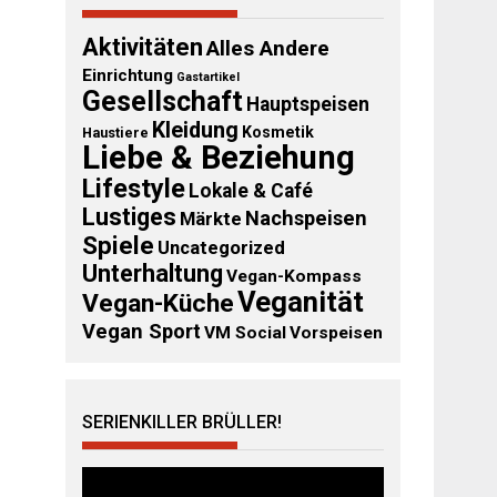
Aktivitäten
Alles Andere
Einrichtung
Gastartikel
Gesellschaft
Hauptspeisen
Kleidung
Kosmetik
Haustiere
Liebe & Beziehung
Lifestyle
Lokale & Café
Lustiges
Nachspeisen
Märkte
Spiele
Uncategorized
Unterhaltung
Vegan-Kompass
Veganität
Vegan-Küche
Vegan Sport
VM Social
Vorspeisen
SERIENKILLER BRÜLLER!
Video-