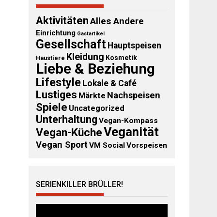
Aktivitäten
Alles Andere
Einrichtung
Gastartikel
Gesellschaft
Hauptspeisen
Kleidung
Kosmetik
Haustiere
Liebe & Beziehung
Lifestyle
Lokale & Café
Lustiges
Nachspeisen
Märkte
Spiele
Uncategorized
Unterhaltung
Vegan-Kompass
Veganität
Vegan-Küche
Vegan Sport
VM Social
Vorspeisen
SERIENKILLER BRÜLLER!
Video-