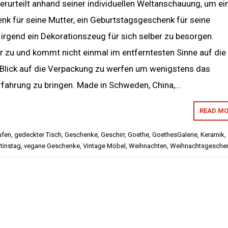
erurteilt anhand seiner individuellen Weltanschauung, um ei
k für seine Mutter, ein Geburtstagsgeschenk für seine
irgend ein Dekorationszeug für sich selber zu besorgen.
er zu und kommt nicht einmal im entferntesten Sinne auf die
n Blick auf die Verpackung zu werfen um wenigstens das
Erfahrung zu bringen. Made in Schweden, China,…
READ MO
ufen
,
gedeckter Tisch
,
Geschenke
,
Geschirr
,
Goethe
,
GoethesGalerie
,
Keramik
,
ntinstag
,
vegane Geschenke
,
Vintage Möbel
,
Weihnachten
,
Weihnachtsgesche