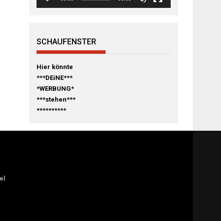
SCHAUFENSTER
Hier könnte
***DEiNE***
*WERBUNG*
***stehen***
**********
el