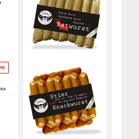
n
RE
nke