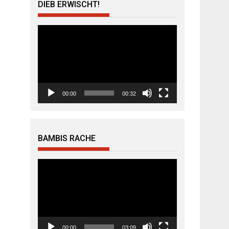
DIEB ERWISCHT!
Video-
Player
00:00
00:32
BAMBIS RACHE
Video-
Player
00:00
03:09