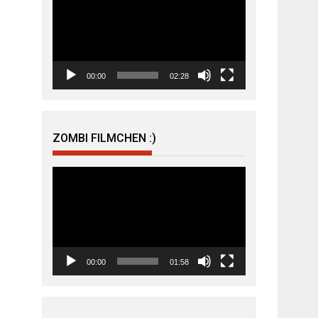
Player
00:00
02:28
ZOMBI FILMCHEN :)
Video-
Player
00:00
01:58