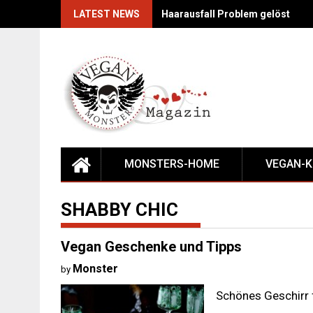
Skip
LATEST NEWS
Haarausfall Problem gelöst
to
content
MONSTERS-HOME
VEGAN-
SHABBY CHIC
Vegan Geschenke und Tipps
Monster
by
Schönes Geschirr 