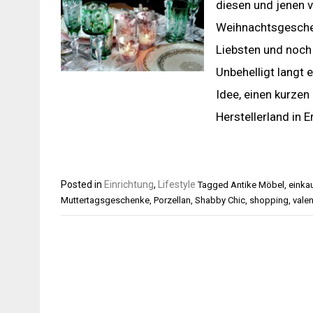
diesen und jenen v
Weihnachtsgeschen
Liebsten und noch 
Unbehelligt langt 
Idee, einen kurze
Herstellerland in 
Posted in
Einrichtung
,
Lifestyle
Tagged
Antike Möbel
,
einka
Muttertagsgeschenke
,
Porzellan
,
Shabby Chic
,
shopping
,
vale