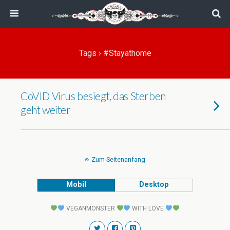
Tags › #stayathome
CoVID Virus besiegt, das Sterben
geht weiter
Zum Seitenanfang
Mobil
Desktop
VEGANMONSTER
WITH LOVE