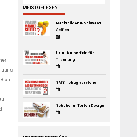
MEISTGELESEN
Nacktbilder & Schwanz
Selfies
Urlaub = perfekt für
ner
Trennung
orgung
gehabt
SMS richtig verstehen
Du
Schuhe im Torten Design
d