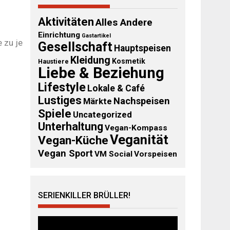
Aktivitäten
Alles Andere
Einrichtung
Gastartikel
 zu je
Gesellschaft
Hauptspeisen
Kleidung
Kosmetik
Haustiere
Liebe & Beziehung
Lifestyle
Lokale & Café
Lustiges
Nachspeisen
Märkte
Spiele
Uncategorized
Unterhaltung
Vegan-Kompass
Veganität
Vegan-Küche
Vegan Sport
VM Social
Vorspeisen
SERIENKILLER BRÜLLER!
Video-