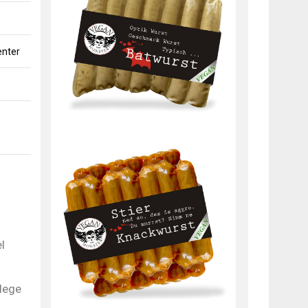
enter
l
rlege