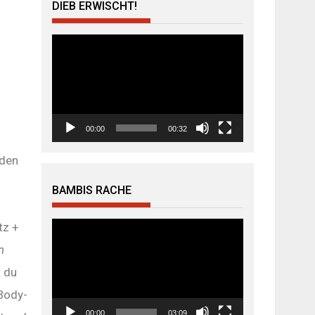
DIEB ERWISCHT!
Video-
Player
00:00
00:32
nden
BAMBIS RACHE
Video-
tz +
Player
n
t du
Body-
00:00
03:09