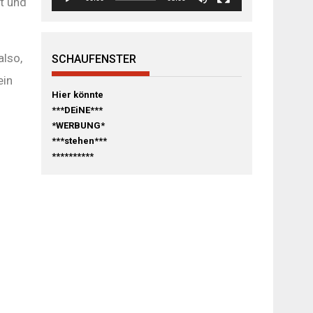
t und
also,
SCHAUFENSTER
ein
Hier könnte
***DEiNE***
*WERBUNG*
***stehen***
**********