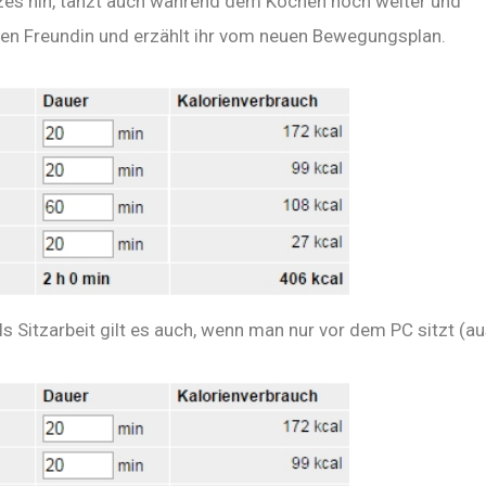
es hin, tanzt auch während dem Kochen noch weiter und
sten Freundin und erzählt ihr vom neuen Bewegungsplan.
ls Sitzarbeit gilt es auch, wenn man nur vor dem PC sitzt (a