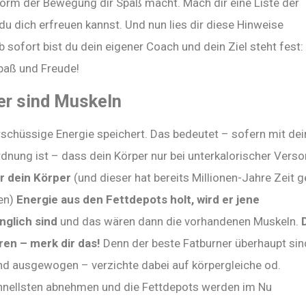
Form der Bewegung dir Spaß macht. Mach dir eine Liste der
u dich erfreuen kannst. Und nun lies dir diese Hinweise
 sofort bist du dein eigener Coach und dein Ziel steht fest:
Spaß und Freude!
er sind Muskeln
rschüssige Energie speichert. Das bedeutet – sofern mit dei
dnung ist – dass dein Körper nur bei unterkalorischer Vers
r dein Körper
(und dieser hat bereits Millionen-Jahre Zeit 
en)
Energie aus den Fettdepots holt, wird er jene
nglich sind
und das wären dann die vorhandenen Muskeln.
ren – merk dir das!
Denn der beste Fatburner überhaupt sin
nd ausgewogen – verzichte dabei auf körpergleiche od.
chnellsten abnehmen und die Fettdepots werden im Nu