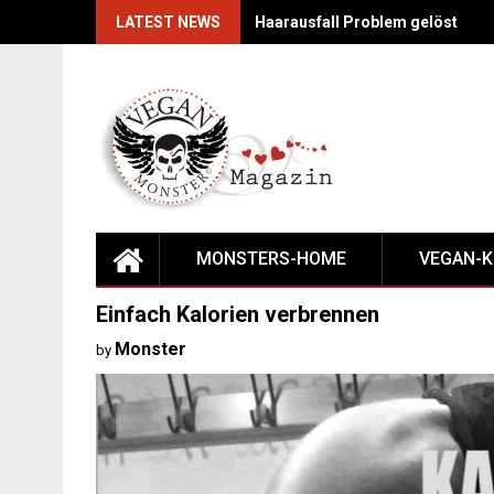
Skip
LATEST NEWS
Haarausfall Problem gelöst
to
content
MONSTERS-HOME
VEGAN-
Einfach Kalorien verbrennen
Monster
by