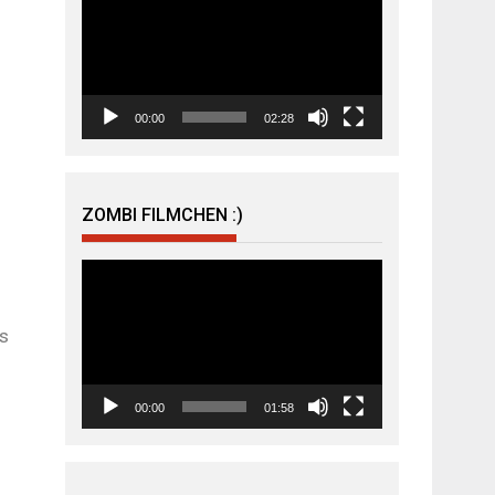
Player
00:00
02:28
ZOMBI FILMCHEN :)
Video-
Player
us
00:00
01:58