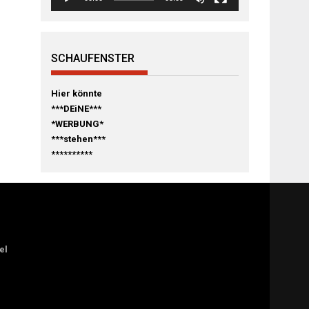
SCHAUFENSTER
Hier könnte
***DEiNE***
*WERBUNG*
***stehen***
**********
el