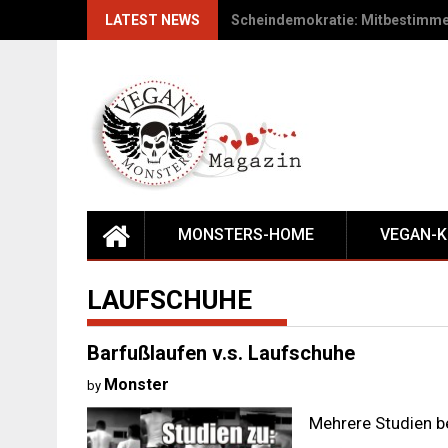
Skip
LATEST NEWS
Wie trägt der Mensch zum Gleic
to
content
MONSTERS-HOME
VEGAN-
LAUFSCHUHE
Barfußlaufen v.s. Laufschuhe
Monster
by
Mehrere Studien be