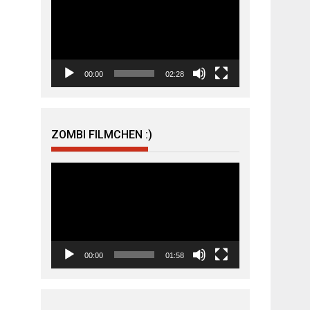
Player
00:00
02:28
ZOMBI FILMCHEN :)
Video-
Player
00:00
01:58