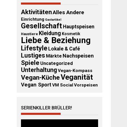
Aktivitäten
Alles Andere
Einrichtung
Gastartikel
Gesellschaft
Hauptspeisen
Kleidung
Kosmetik
Haustiere
Liebe & Beziehung
Lifestyle
Lokale & Café
Lustiges
Nachspeisen
Märkte
Spiele
Uncategorized
Unterhaltung
Vegan-Kompass
Veganität
Vegan-Küche
Vegan Sport
VM Social
Vorspeisen
SERIENKILLER BRÜLLER!
Video-