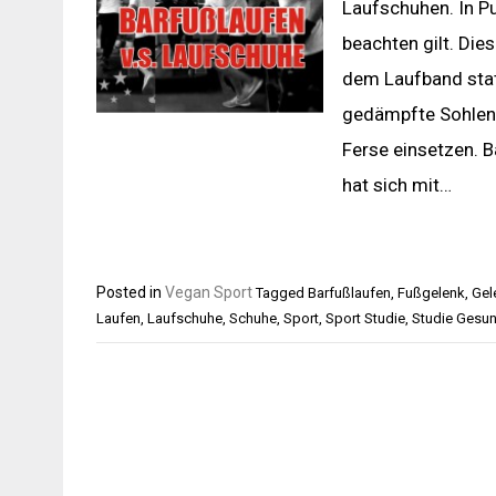
Laufschuhen. In Pu
beachten gilt. Die
dem Laufband statt
gedämpfte Sohlen 
Ferse einsetzen. B
hat sich mit…
Posted in
Vegan Sport
Tagged
Barfußlaufen
,
Fußgelenk
,
Gel
Laufen
,
Laufschuhe
,
Schuhe
,
Sport
,
Sport Studie
,
Studie Gesun