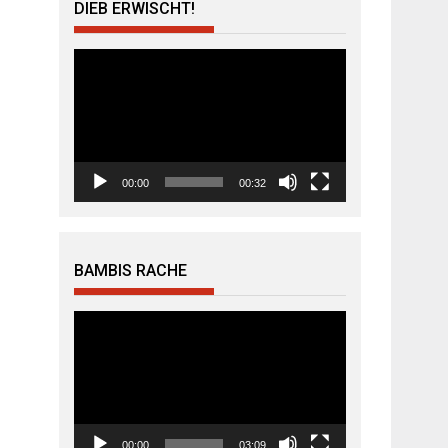
DIEB ERWISCHT!
Video-
Player
00:00
00:32
BAMBIS RACHE
Video-
Player
00:00
03:09