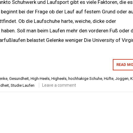
nkto Schuhwerk und Laufsport gibt es viele Faktoren, die es
s beginnt bei der Frage ob der Lauf auf festem Grund oder a
findet. Ob die Laufschuhe harte, weiche, dicke oder
haben. Soll man beim Laufen mehr den vorderen Fuß oder d
arfußlaufen belastet Gelenke weniger Die University of Virgi
READ MO
enke
,
Gesundheit
,
High-Heels
,
Higheels
,
hochhakige Schuhe
,
Hüfte
,
Joggen
,
K
Leave a comment
dheit
,
Studie Laufen