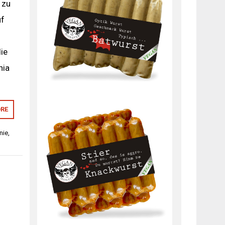
 zu
uf
ie
nia
RE
nie
,