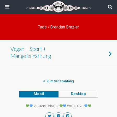
Tags › Brendan Brazier
Vegan + Sport +
Mangelernährung
Zum Seitenanfang
Mobil
Desktop
VEGANMONSTER
WITH LOVE