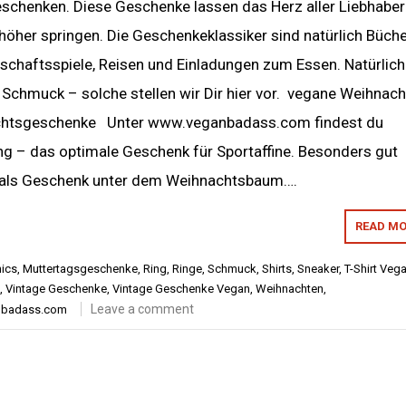
schenken. Diese Geschenke lassen das Herz aller Liebhaber
öher springen. Die Geschenkeklassiker sind natürlich Büche
schaftsspiele, Reisen und Einladungen zum Essen. Natürlich
 Schmuck – solche stellen wir Dir hier vor. vegane Weihnac
htsgeschenke Unter www.veganbadass.com findest du
ng – das optimale Geschenk für Sportaffine. Besonders gut
s als Geschenk unter dem Weihnachtsbaum….
READ MO
hics
,
Muttertagsgeschenke
,
Ring
,
Ringe
,
Schmuck
,
Shirts
,
Sneaker
,
T-Shirt Veg
,
Vintage Geschenke
,
Vintage Geschenke Vegan
,
Weihnachten
,
Leave a comment
nbadass.com