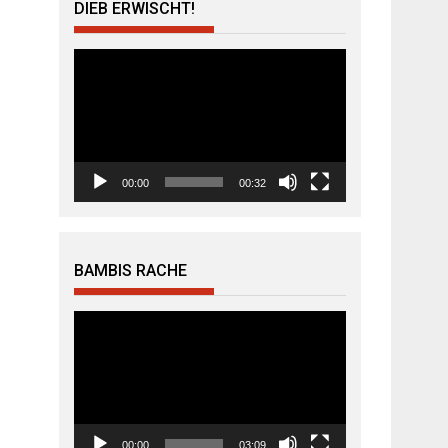
DIEB ERWISCHT!
Video-
Player
00:00
00:32
BAMBIS RACHE
Video-
Player
00:00
03:09