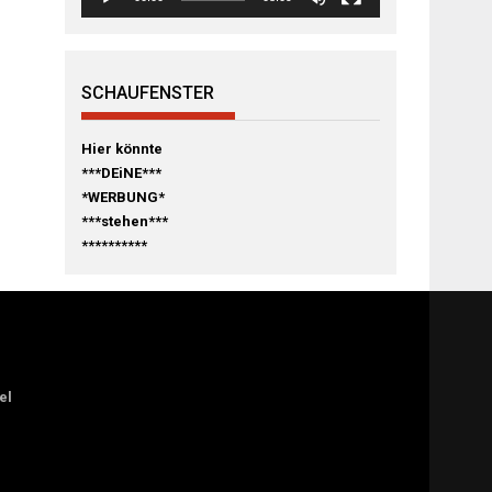
SCHAUFENSTER
Hier könnte
***DEiNE***
*WERBUNG*
***stehen***
**********
el