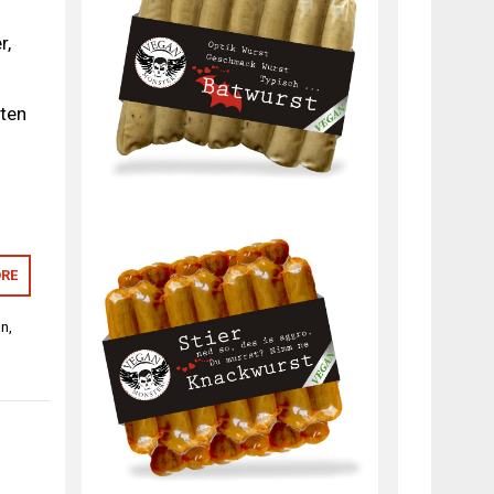
r,
hten
RE
an
,