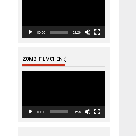
Player
00:00
02:28
ZOMBI FILMCHEN :)
Video-
Player
00:00
01:58