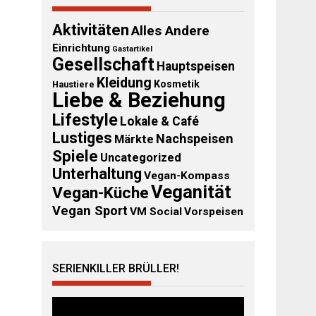
Aktivitäten
Alles Andere
Einrichtung
Gastartikel
Gesellschaft
Hauptspeisen
Kleidung
Kosmetik
Haustiere
Liebe & Beziehung
Lifestyle
Lokale & Café
Lustiges
Nachspeisen
Märkte
Spiele
Uncategorized
Unterhaltung
Vegan-Kompass
Veganität
Vegan-Küche
Vegan Sport
VM Social
Vorspeisen
SERIENKILLER BRÜLLER!
Video-