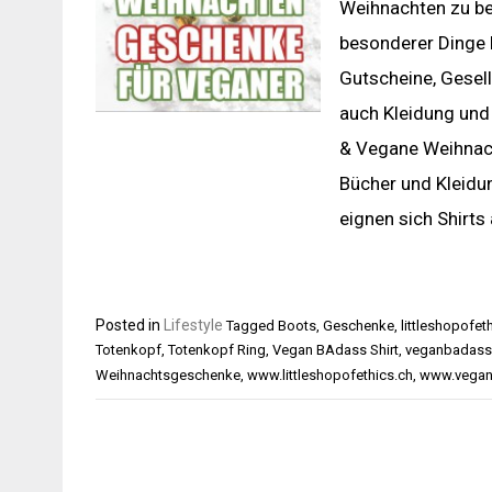
Weihnachten zu be
besonderer Dinge h
Gutscheine, Gesell
auch Kleidung und
& Vegane Weihnac
Bücher und Kleidu
eignen sich Shirt
Posted in
Lifestyle
Tagged
Boots
,
Geschenke
,
littleshopofet
Totenkopf
,
Totenkopf Ring
,
Vegan BAdass Shirt
,
veganbadass
Weihnachtsgeschenke
,
www.littleshopofethics.ch
,
www.vega