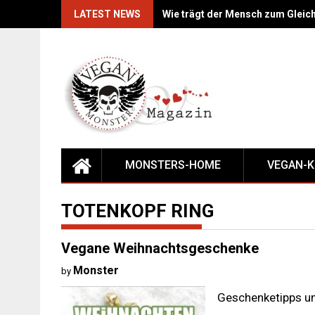
Skip
LATEST NEWS
Wie trägt der Mensch zum Gleic
to
content
MONSTERS-HOME
VEGAN-
TOTENKOPF RING
Vegane Weihnachtsgeschenke
Monster
by
Geschenketipps u