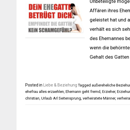
Unbeteiligte möge
Affären ihres Ehe
geleistet hat und a
verhält es sich se
des Ehemannes bewu
wenn die behörnte 
Gehalt des Gatten
Posted in
Liebe & Beziehung
Tagged
außereheliche Bezieh
ehefrau alles erzaehlen
,
Ehemann geht fremd
,
Erzieher
,
Erziehu
christian
,
Urlaub Arl Seitensprung
,
verheiratete Männer
,
verheir