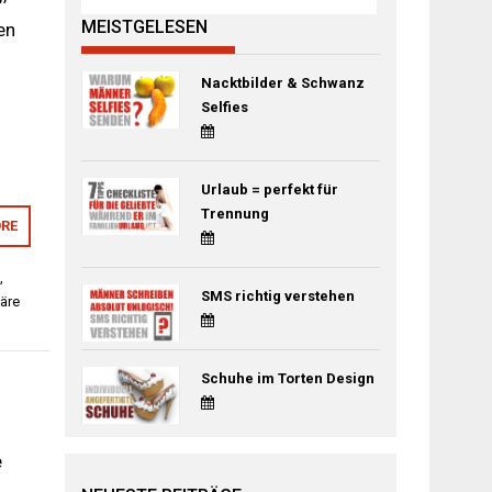
MEISTGELESEN
en
Nacktbilder & Schwanz
Selfies
Urlaub = perfekt für
Trennung
RE
,
SMS richtig verstehen
färe
Schuhe im Torten Design
e