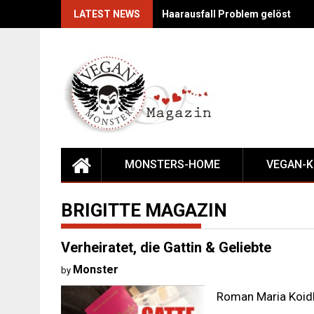
Skip
LATEST NEWS
Haarausfall Problem gelöst
to
content
MONSTERS-HOME
VEGAN-
BRIGITTE MAGAZIN
Verheiratet, die Gattin & Geliebte
Monster
by
Roman Maria Koidl 