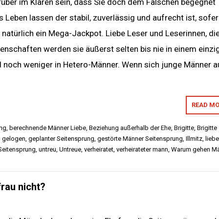
rüber im Klaren sein, dass Sie doch dem Falschen begegnet
 Leben lassen der stabil, zuverlässig und aufrecht ist, sofe
natürlich ein Mega-Jackpot. Liebe Leser und Leserinnen, di
enschaften werden sie äußerst selten bis nie in einem einzi
 noch weniger in Hetero-Männer. Wenn sich junge Männer a
READ MO
ung
,
berechnende Männer Liebe
,
Beziehung außerhalb der Ehe
,
Brigitte
,
Brigitte
,
gelogen
,
geplanter Seitensprung
,
gestörte Männer Seitensprung
,
Illmitz
,
liebe
Seitensprung
,
untreu
,
Untreue
,
verheiratet
,
verheirateter mann
,
Warum gehen Mä
rau nicht?