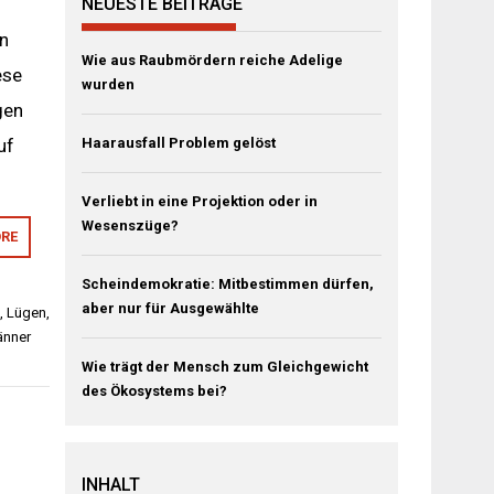
NEUESTE BEITRÄGE
rn
Wie aus Raubmördern reiche Adelige
ese
wurden
gen
uf
Haarausfall Problem gelöst
Verliebt in eine Projektion oder in
Wesenszüge?
RE
Scheindemokratie: Mitbestimmen dürfen,
aber nur für Ausgewählte
,
Lügen
,
nner
Wie trägt der Mensch zum Gleichgewicht
des Ökosystems bei?
INHALT