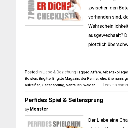
zwischen den Bete
vorhanden sind, da
Wahrscheinlichkeit
ausgewechselt? Du
plötzlich überschw
Posted in
Liebe & Beziehung
Tagged
Affäre
,
Arbeitskollege
Bowlen
,
Brigitte
,
Brigitte Magazin
,
der Renner
,
ehe
,
Ehemann
,
ge
Leave a com
aufreißen
,
Seitensprung
,
Vertrauen
,
weiden
Perfides Spiel & Seitensprung
Monster
by
Der Liebe eine Cha