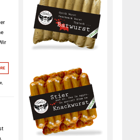
rer
ne
Wir
RE
te
,
st
,