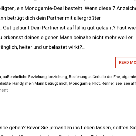
iligten, ein Monogamie-Deal besteht. Wenn diese 7 Anzeich
nn betrügt dich dein Partner mit allergrößter
. Gut gelaunt Dein Partner ist auffällig gut gelaunt? Fast wie
 erkennst deinen eigenen Mann beinahe nicht mehr weil er
änglich, heiter und unbelastet wirkt?…
READ MO
n
,
außereheliche Beziehung
,
beziehung
,
Beziehung außerhalb der Ehe
,
bigamie
liebte
,
Handy
,
mein Mann betrügt mich
,
Monogamie
,
Pilot
,
Renner
,
see
,
see af
ment
nce geben? Bevor Sie jemanden ins Leben lassen, sollten Si