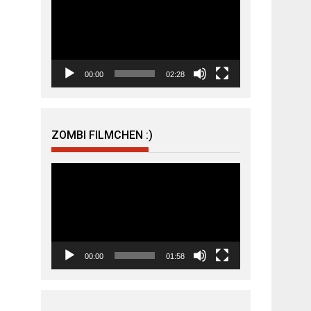
Player
00:00
02:28
ZOMBI FILMCHEN :)
Video-
Player
00:00
01:58