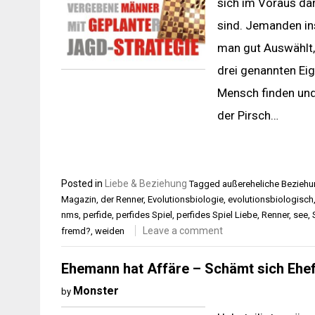
sich im Voraus da
sind. Jemanden ins
man gut Auswählt, 
drei genannten Eig
Mensch finden und
der Pirsch…
Posted in
Liebe & Beziehung
Tagged
außereheliche Bezieh
Magazin
,
der Renner
,
Evolutionsbiologie
,
evolutionsbiologisch
nms
,
perfide
,
perfides Spiel
,
perfides Spiel Liebe
,
Renner
,
see
,
Leave a comment
fremd?
,
weiden
Ehemann hat Affäre – Schämt sich Ehef
Monster
by