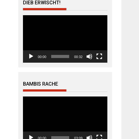
DIEB ERWISCHT!
Video-
Player
00:00
00:32
BAMBIS RACHE
Video-
Player
00:00
03:09