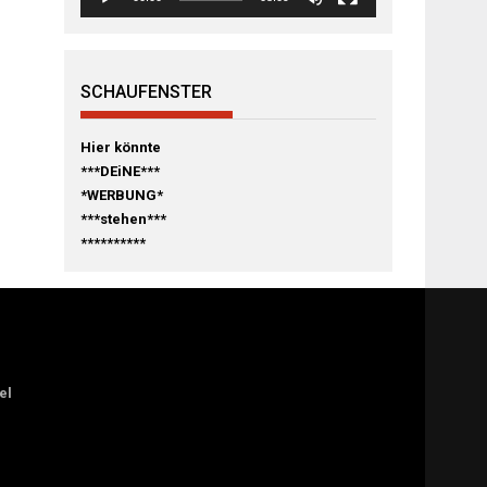
SCHAUFENSTER
Hier könnte
***DEiNE***
*WERBUNG*
***stehen***
**********
el