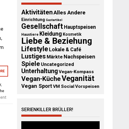
Aktivitäten
Alles Andere
Einrichtung
Gastartikel
Gesellschaft
Hauptspeisen
ge
Kleidung
Kosmetik
Haustiere
,
Liebe & Beziehung
om
Lifestyle
Lokale & Café
Lustiges
Nachspeisen
Märkte
Spiele
Uncategorized
Unterhaltung
RE
Vegan-Kompass
Veganität
Vegan-Küche
r
,
Vegan Sport
VM Social
Vorspeisen
the
ent
SERIENKILLER BRÜLLER!
Video-