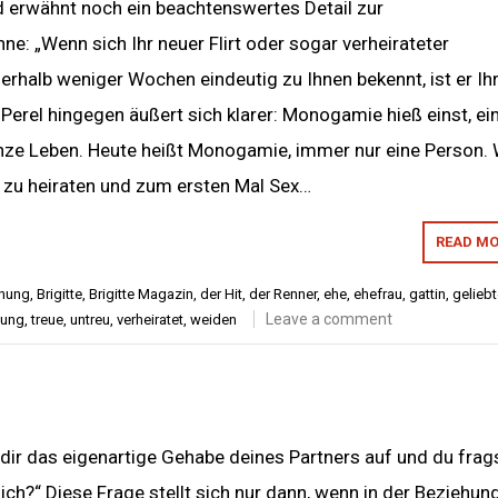
d erwähnt noch ein beachtenswertes Detail zur
e: „Wenn sich Ihr neuer Flirt oder sogar verheirateter
nerhalb weniger Wochen eindeutig zu Ihnen bekennt, ist er Ih
r Perel hingegen äußert sich klarer: Monogamie hieß einst, ei
nze Leben. Heute heißt Monogamie, immer nur eine Person. 
zu heiraten und zum ersten Mal Sex…
READ MO
hung
,
Brigitte
,
Brigitte Magazin
,
der Hit
,
der Renner
,
ehe
,
ehefrau
,
gattin
,
gelieb
Leave a comment
nung
,
treue
,
untreu
,
verheiratet
,
weiden
lt dir das eigenartige Gehabe deines Partners auf und du frag
mich?“ Diese Frage stellt sich nur dann, wenn in der Beziehung