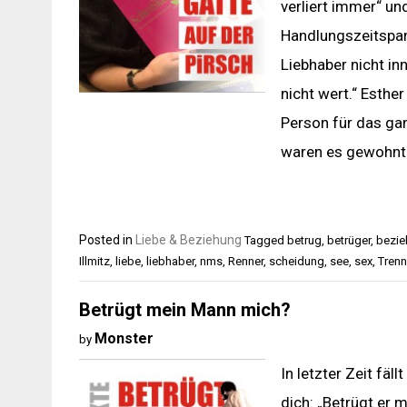
verliert immer“ un
Handlungszeitspann
Liebhaber nicht in
nicht wert.“ Esthe
Person für das ga
waren es gewohnt 
Posted in
Liebe & Beziehung
Tagged
betrug
,
betrüger
,
bezie
Illmitz
,
liebe
,
liebhaber
,
nms
,
Renner
,
scheidung
,
see
,
sex
,
Tren
Betrügt mein Mann mich?
Monster
by
In letzter Zeit fäl
dich: „Betrügt er 