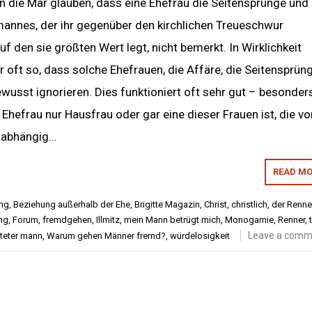
n die Mär glauben, dass eine Ehefrau die Seitensprünge und
mannes, der ihr gegenüber den kirchlichen Treueschwur
uf den sie größten Wert legt, nicht bemerkt. In Wirklichkeit
hr oft so, dass solche Ehefrauen, die Affäre, die Seitensprün
sst ignorieren. Dies funktioniert oft sehr gut – besonders
Ehefrau nur Hausfrau oder gar eine dieser Frauen ist, die v
 abhängig…
READ MO
ung
,
Beziehung außerhalb der Ehe
,
Brigitte Magazin
,
Christ
,
christlich
,
der Renne
ng
,
Forum
,
fremdgehen
,
Illmitz
,
mein Mann betrügt mich
,
Monogamie
,
Renner
,
Leave a comm
ateter mann
,
Warum gehen Männer fremd?
,
würdelosigkeit