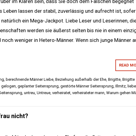
rüber im Klaren sein, dass Sie doch dem Falschen begegnet
 Leben lassen der stabil, zuverlässig und aufrecht ist, sofe
natürlich ein Mega-Jackpot. Liebe Leser und Leserinnen, di
enschaften werden sie äußerst selten bis nie in einem einzi
 noch weniger in Hetero-Männer. Wenn sich junge Männer a
READ MO
ung
,
berechnende Männer Liebe
,
Beziehung außerhalb der Ehe
,
Brigitte
,
Brigitte
,
gelogen
,
geplanter Seitensprung
,
gestörte Männer Seitensprung
,
Illmitz
,
liebe
Seitensprung
,
untreu
,
Untreue
,
verheiratet
,
verheirateter mann
,
Warum gehen Mä
rau nicht?