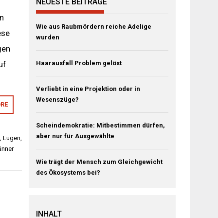
NEUESTE BEITRÄGE
rn
Wie aus Raubmördern reiche Adelige
ese
wurden
gen
uf
Haarausfall Problem gelöst
Verliebt in eine Projektion oder in
Wesenszüge?
RE
Scheindemokratie: Mitbestimmen dürfen,
aber nur für Ausgewählte
,
Lügen
,
nner
Wie trägt der Mensch zum Gleichgewicht
des Ökosystems bei?
INHALT