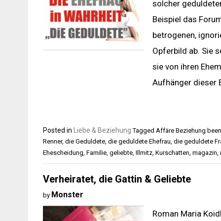
solcher geduldeten
Beispiel das Forum
betrogenen, ignor
Opferbild ab. Sie 
sie von ihren Eh
Aufhänger dieser E
Posted in
Liebe & Beziehung
Tagged
Affäre Beziehung been
Renner
,
die Geduldete
,
die geduldete Ehefrau
,
die geduldete Fr
Ehescheidung
,
Familie
,
geliebte
,
Illmitz
,
Kurschatten
,
magazin
,
Verheiratet, die Gattin & Geliebte
Monster
by
Roman Maria Koidl 