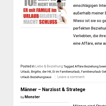
einschlägigen Inte
außerhalb meiner E
Wieso ist sie so g
perfekten Beziehung
Verliebten, die ih
eine Affäre, eine 
Posted in
Liebe & Beziehung
Tagged
Affäre Beziehung been
Urlaub
,
Brigitte
,
der Hit
,
Er im Familienurlaub
,
Familienurlaub Ge
Leave a comment
Urlaub Beziehungsaus
Männer – Narzisst & Stratege
Monster
by