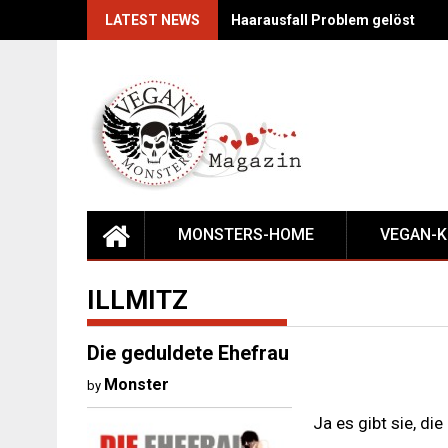
Skip
LATEST NEWS
Haarausfall Problem gelöst
to
content
MONSTERS-HOME
VEGAN-
ILLMITZ
Die geduldete Ehefrau
Monster
by
Ja es gibt sie, di