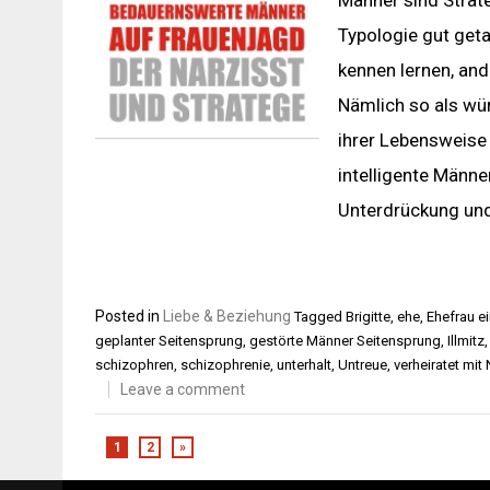
Männer sind Strate
Typologie gut geta
kennen lernen, ande
Nämlich so als wür
ihrer Lebensweise 
intelligente Männe
Unterdrückung un
Posted in
Liebe & Beziehung
Tagged
Brigitte
,
ehe
,
Ehefrau e
geplanter Seitensprung
,
gestörte Männer Seitensprung
,
Illmitz
schizophren
,
schizophrenie
,
unterhalt
,
Untreue
,
verheiratet mit 
Leave a comment
1
2
»