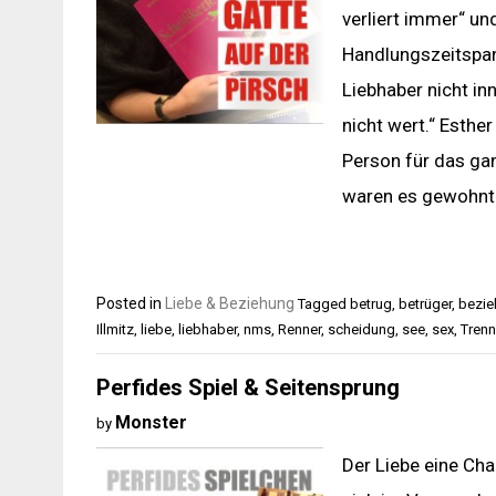
verliert immer“ un
Handlungszeitspann
Liebhaber nicht in
nicht wert.“ Esthe
Person für das ga
waren es gewohnt 
Posted in
Liebe & Beziehung
Tagged
betrug
,
betrüger
,
bezie
Illmitz
,
liebe
,
liebhaber
,
nms
,
Renner
,
scheidung
,
see
,
sex
,
Tren
Perfides Spiel & Seitensprung
Monster
by
Der Liebe eine Cha