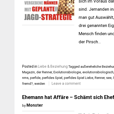
sich im Voraus da
sind. Jemanden ins
man gut Auswählt, 
drei genannten Eig
Mensch finden und
der Pirsch…
Posted in
Liebe & Beziehung
Tagged
außereheliche Bezieh
Magazin
,
der Renner
,
Evolutionsbiologie
,
evolutionsbiologisch
nms
,
perfide
,
perfides Spiel
,
perfides Spiel Liebe
,
Renner
,
see
,
Leave a comment
fremd?
,
weiden
Ehemann hat Affäre – Schämt sich Ehef
Monster
by