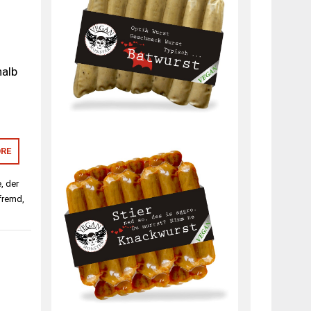
halb
RE
e
,
der
fremd
,