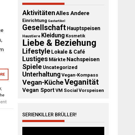
Aktivitäten
Alles Andere
Einrichtung
Gastartikel
Gesellschaft
Hauptspeisen
ge
Kleidung
Kosmetik
Haustiere
,
Liebe & Beziehung
om
Lifestyle
Lokale & Café
Lustiges
Nachspeisen
Märkte
Spiele
Uncategorized
Unterhaltung
RE
Vegan-Kompass
Veganität
Vegan-Küche
r
,
Vegan Sport
VM Social
Vorspeisen
the
ent
SERIENKILLER BRÜLLER!
Video-