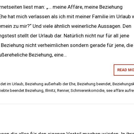
rnetseiten liest man: „… meine Affäre, meine Beziehung
he hat mich verlassen als ich mit meiner Familie im Urlaub 
emein zu mir?“ Und viele ähnlich weinerliche Aussagen. Den
stest stellt der Urlaub dar. Natürlich nicht nur für all jene
re Beziehung nicht verheimlichen sondern gerade für jene, die
außereheliche Beziehung, eine…
READ MO
det im Urlaub
,
Beziehung außerhalb der Ehe
,
Beziehung beendet
,
Beziehungski
liebte beendet Beziehung
,
Illmitz
,
Renner
,
Schmierenkomödie
,
see affäre aufr