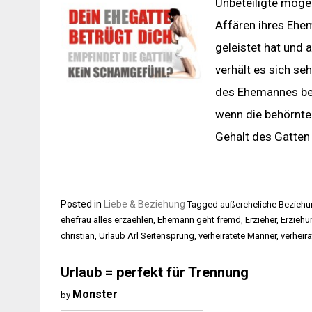
Unbeteiligte möge
Affären ihres Ehe
geleistet hat und a
verhält es sich se
des Ehemannes bewu
wenn die behörnte 
Gehalt des Gatten
Posted in
Liebe & Beziehung
Tagged
außereheliche Bezieh
ehefrau alles erzaehlen
,
Ehemann geht fremd
,
Erzieher
,
Erziehu
christian
,
Urlaub Arl Seitensprung
,
verheiratete Männer
,
verheir
Urlaub = perfekt für Trennung
Monster
by