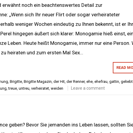
d erwähnt noch ein beachtenswertes Detail zur
e: „Wenn sich Ihr neuer Flirt oder sogar verheirateter
nerhalb weniger Wochen eindeutig zu Ihnen bekennt, ist er Ih
r Perel hingegen äußert sich klarer: Monogamie hieß einst, ei
nze Leben. Heute heißt Monogamie, immer nur eine Person. 
zu heiraten und zum ersten Mal Sex…
READ MO
hung
,
Brigitte
,
Brigitte Magazin
,
der Hit
,
der Renner
,
ehe
,
ehefrau
,
gattin
,
gelieb
Leave a comment
nung
,
treue
,
untreu
,
verheiratet
,
weiden
nce geben? Bevor Sie jemanden ins Leben lassen, sollten Si