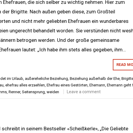
 Ehefrauen, die sich selber zu wichtig nehmen. Hier zum
 der Brigitte. Nach außen geben diese, zum Großteil
ierten und nicht mehr geliebten Ehefrauen ein wunderbares
seien ungerecht behandelt worden. Sie verstünden nicht wes
emännern betrogen werden. Und der große gemeinsame
hefrauen lautet: „Ich habe ihm stets alles gegeben, ihm…
READ MO
det im Urlaub
,
außereheliche Beziehung
,
Beziehung außerhalb der Ehe
,
Brigitt
au
,
ehefrau alles erzaehlen
,
Ehefrau eines Gestörten
,
Ehemann
,
Ehemann geht 
Leave a comment
nms
,
Renner
,
Seitensprung
,
weiden
schreibt in seinem Bestseller «Scheißkerle», „Die Geliebte