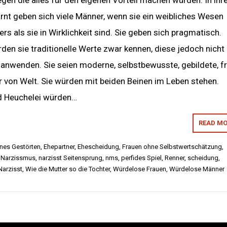
gen die alles für den eigenen Vorteil machen würden. In ihr
rnt geben sich viele Männer, wenn sie ein weibliches Wesen
rs als sie in Wirklichkeit sind. Sie geben sich pragmatisch.
den sie traditionelle Werte zwar kennen, diese jedoch nicht 
anwenden. Sie seien moderne, selbstbewusste, gebildete, fr
r von Welt. Sie würden mit beiden Beinen im Leben stehen.
d Heuchelei würden…
READ MO
ines Gestörten
,
Ehepartner
,
Ehescheidung
,
Frauen ohne Selbstwertschätzung
,
,
Narzissmus
,
narzisst Seitensprung
,
nms
,
perfides Spiel
,
Renner
,
scheidung
,
Narzisst
,
Wie die Mutter so die Tochter
,
Würdelose Frauen
,
Würdelose Männer