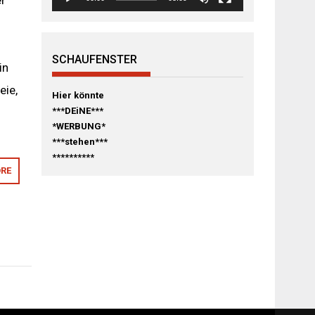
er
SCHAUFENSTER
in
eie,
Hier könnte
***DEiNE***
*WERBUNG*
***stehen***
**********
RE