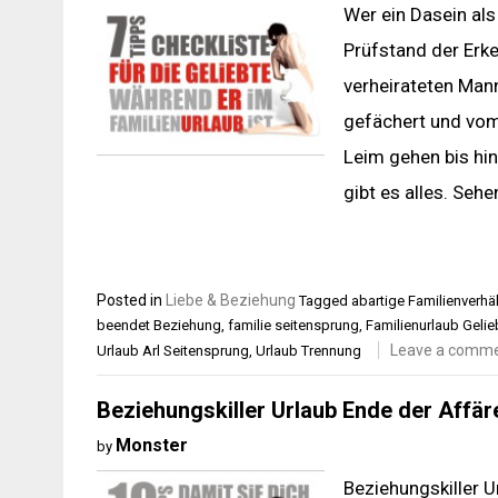
Wer ein Dasein als
Prüfstand der Erke
verheirateten Mann
gefächert und vom
Leim gehen bis hi
gibt es alles. Sehe
Posted in
Liebe & Beziehung
Tagged
abartige Familienverhä
beendet Beziehung
,
familie seitensprung
,
Familienurlaub Geli
Leave a comm
Urlaub Arl Seitensprung
,
Urlaub Trennung
Beziehungskiller Urlaub Ende der Affär
Monster
by
Beziehungskiller U