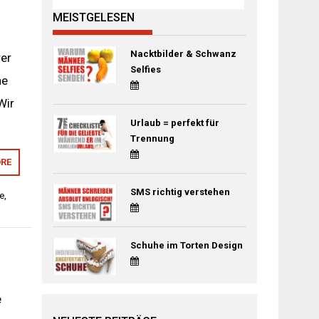
MEISTGELESEN
Nacktbilder & Schwanz
rer
Selfies
ne
Wir
Urlaub = perfekt für
Trennung
RE
SMS richtig verstehen
te
,
Schuhe im Torten Design
e