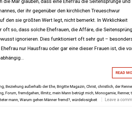
n die Mär glauben, dass eine Ehefrau die Seitensprünge und
mannes, der ihr gegenüber den kirchlichen Treueschwur
uf den sie größten Wert legt, nicht bemerkt. In Wirklichkeit
hr oft so, dass solche Ehefrauen, die Affäre, die Seitensprün
sst ignorieren. Dies funktioniert oft sehr gut – besonders
Ehefrau nur Hausfrau oder gar eine dieser Frauen ist, die v
 abhängig…
READ MO
ung
,
Beziehung außerhalb der Ehe
,
Brigitte Magazin
,
Christ
,
christlich
,
der Renne
ng
,
Forum
,
fremdgehen
,
Illmitz
,
mein Mann betrügt mich
,
Monogamie
,
Renner
,
Leave a comm
ateter mann
,
Warum gehen Männer fremd?
,
würdelosigkeit