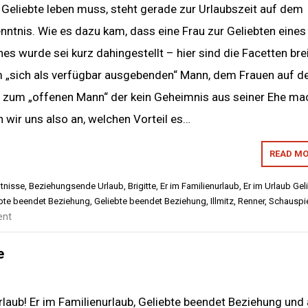
 Geliebte leben muss, steht gerade zur Urlaubszeit auf dem
nntnis. Wie es dazu kam, dass eine Frau zur Geliebten eines
es wurde sei kurz dahingestellt – hier sind die Facetten bre
 „sich als verfügbar ausgebenden“ Mann, dem Frauen auf d
n zum „offenen Mann“ der kein Geheimnis aus seiner Ehe ma
n wir uns also an, welchen Vorteil es…
READ MO
ltnisse
,
Beziehungsende Urlaub
,
Brigitte
,
Er im Familienurlaub
,
Er im Urlaub Gel
ebte beendet Beziehung
,
Geliebte beendet Beziehung
,
Illmitz
,
Renner
,
Schauspie
ent
e
rlaub! Er im Familienurlaub, Geliebte beendet Beziehung und