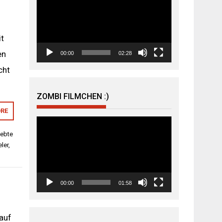
Player
it
en
00:00
02:28
cht
ZOMBI FILMCHEN :)
RE
Video-
Player
iebte
ler
,
00:00
01:58
 auf