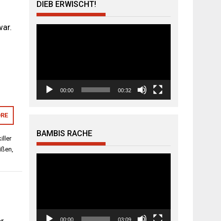
DIEB ERWISCHT!
war.
Video-
Player
00:00
00:32
RE
BAMBIS RACHE
ller
eißen
,
Video-
Player
00:00
03:09